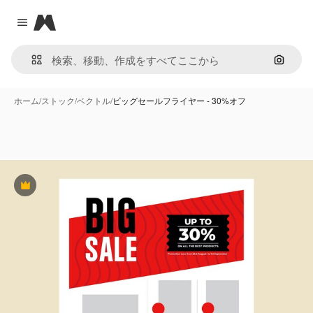
Magnific
Close menu
画像で
ホーム
/
ストック
/
ベクトル
/
ビッグセールフライヤー - 30%オフ
Premium