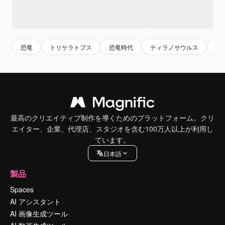
恐竜
トリケラトプス
恐竜時代
ティラノサウルス
ト
最高のクリエイティブ制作を導くためのプラットフォーム。クリ
エイター、企業、代理店、スタジオを含む100万人以上が利用し
ています。
日本語
製品
Spaces
AI アシスタント
AI 画像生成ツール