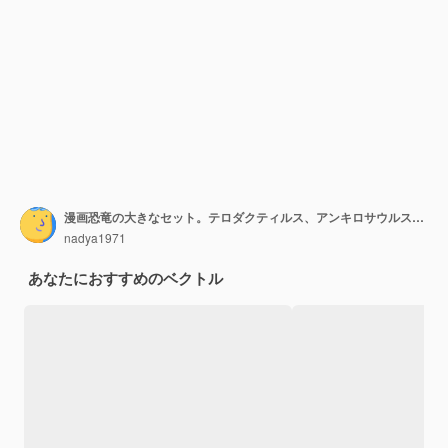
漫画恐竜の大きなセット。テロダクティルス、アンキロサウルス、ステゴサウルス、パキケファロサウルス、スピノサウルス、ティラノサウルス、タルボサウルス、トリケラトプス、ガリミマス、アンフィコエリアス、ディプロドクス、プラテオサウルス
nadya1971
あなたにおすすめのベクトル