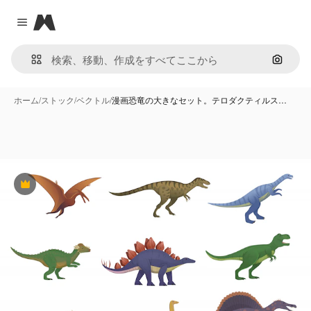
Magnific
Close menu
画像で
ホーム
/
ストック
/
ベクトル
/
漫画恐竜の大きなセット。テロダクティルス…
Premium