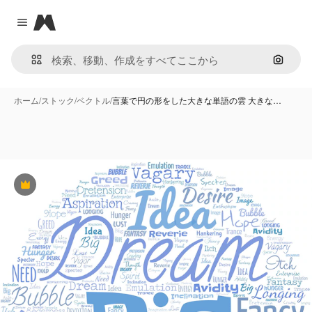
Magnific
Close menu
画像で
ホーム
/
ストック
/
ベクトル
/
言葉で円の形をした大きな単語の雲 大きな…
Premium