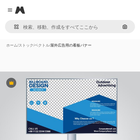
Magnific
Close menu
画像で
ホーム
/
ストック
/
ベクトル
/
屋外広告用の看板バナー
Premium