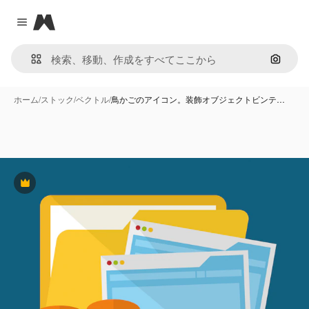
Magnific
Close menu
画像で
ホーム
/
ストック
/
ベクトル
/
鳥かごのアイコン。装飾オブジェクトビンテ…
Premium