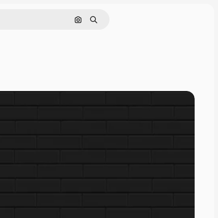
画像で検索
検索