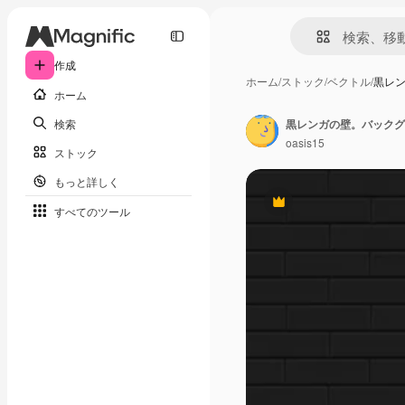
作成
ホーム
/
ストック
/
ベクトル
/
黒レ
ホーム
検索
黒レンガの壁。バックグ
oasis15
ストック
もっと詳しく
Premium
すべてのツール