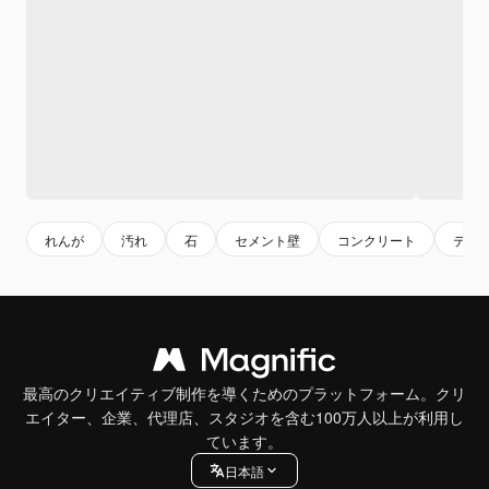
れんが
汚れ
石
セメント壁
コンクリート
テク
最高のクリエイティブ制作を導くためのプラットフォーム。クリ
エイター、企業、代理店、スタジオを含む100万人以上が利用し
ています。
日本語