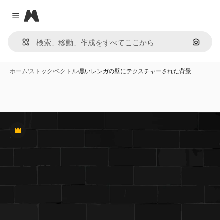
Magnific
Close menu
画像で
ホーム
/
ストック
/
ベクトル
/
黒いレンガの壁にテクスチャーされた背景
Premium