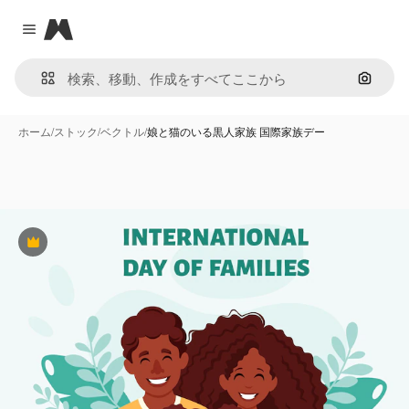
Magnific
Close menu
画像で
ホーム
/
ストック
/
ベクトル
/
娘と猫のいる黒人家族 国際家族デー
Premium