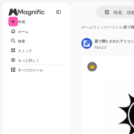
作成
ホーム
/
ストック
/
ベクトル
/
黒で
ホーム
検索
黒で満たされたアイコン
Flat 2.0
ストック
もっと詳しく
Premium
すべてのツール