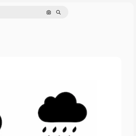
画像で検索
検索