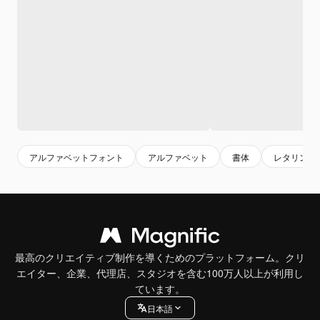
アルファベットフォント
アルファベット
書体
レタリング
最高のクリエイティブ制作を導くためのプラットフォーム。クリ
エイター、企業、代理店、スタジオを含む100万人以上が利用し
ています。
日本語