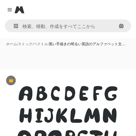
Magnific
Close menu
画像で
ホーム
/
ストック
/
ベクトル
/
黒い手描きの明るい英語のアルファベット文…
Premium