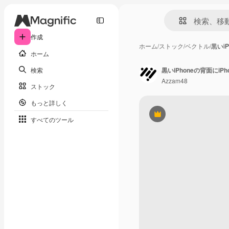
作成
ホーム
/
ストック
/
ベクトル
/
黒いi
ホーム
検索
黒いiPhoneの背面にi
Azzam48
ストック
もっと詳しく
Premium
すべてのツール