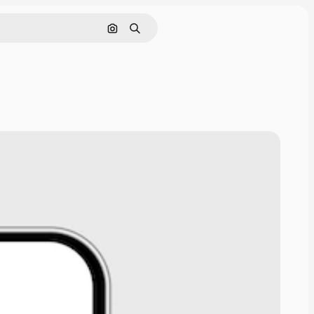
画像で検索
検索