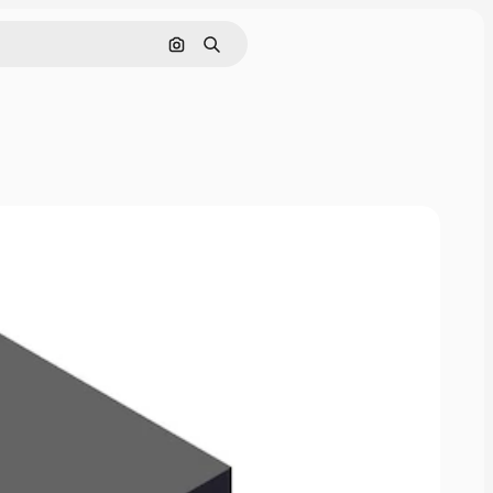
画像で検索
検索