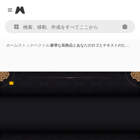
Magnific
Close menu
画像で
ホーム
/
ストック
/
ベクトル
/
豪華な装飾品とあなたのロゴとテキストのた…
Premium