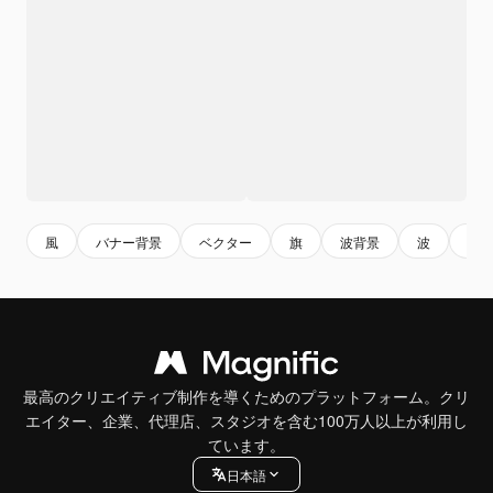
風
バナー背景
ベクター
旗
波背景
波
黒
最高のクリエイティブ制作を導くためのプラットフォーム。クリ
エイター、企業、代理店、スタジオを含む100万人以上が利用し
ています。
日本語