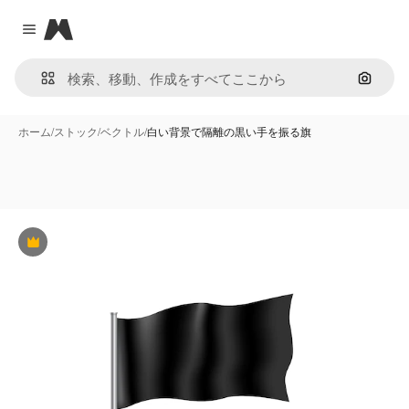
Magnific
Close menu
画像で
ホーム
/
ストック
/
ベクトル
/
白い背景で隔離の黒い手を振る旗
Premium