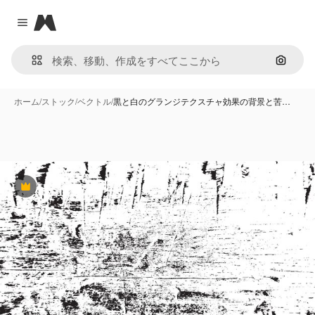
Magnific
Close menu
画像で
ホーム
/
ストック
/
ベクトル
/
黒と白のグランジテクスチャ効果の背景と苦…
Premium