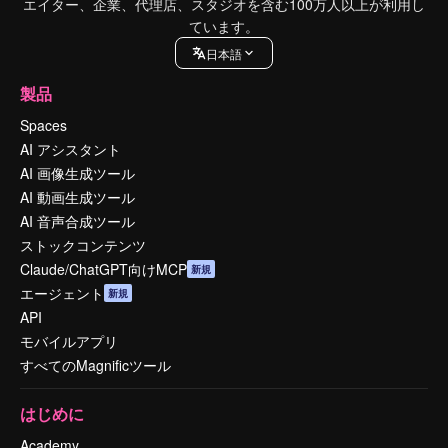
エイター、企業、代理店、スタジオを含む100万人以上が利用し
ています。
日本語
製品
Spaces
AI アシスタント
AI 画像生成ツール
AI 動画生成ツール
AI 音声合成ツール
ストックコンテンツ
Claude/ChatGPT向けMCP
新規
エージェント
新規
API
モバイルアプリ
すべてのMagnificツール
はじめに
Academy