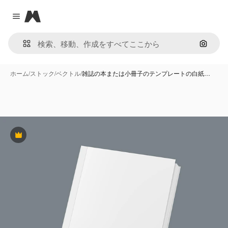
Magnific
Close menu
画像で
ホーム
/
ストック
/
ベクトル
/
雑誌の本または小冊子のテンプレートの白紙…
Premium