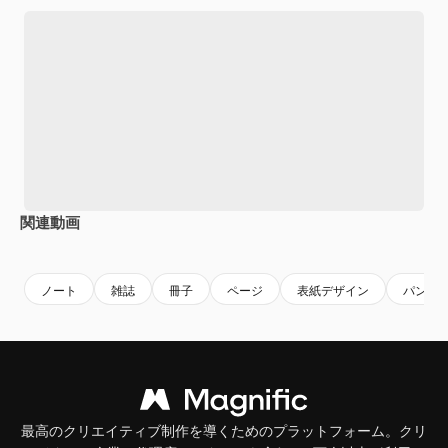
関連動画
Premium
Premium
AIによって生成されました。
Premium
Premium
AIによっ
ノート
雑誌
冊子
ページ
表紙デザイン
パンフ
最高のクリエイティブ制作を導くためのプラットフォーム。クリ