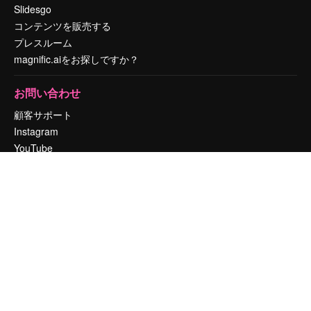
Slidesgo
コンテンツを販売する
プレスルーム
magnific.aiをお探しですか？
お問い合わせ
顧客サポート
Instagram
YouTube
LinkedIn
TikTok
Discord
X
Reddit
Copyright © 2010-
2026
Freepik Company S.L.U.
無断複写・転載を禁じま
す
.