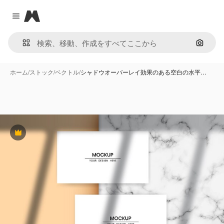
Magnific
Close menu
画像で
ホーム
/
ストック
/
ベクトル
/
シャドウオーバーレイ効果のある空白の水平…
Premium