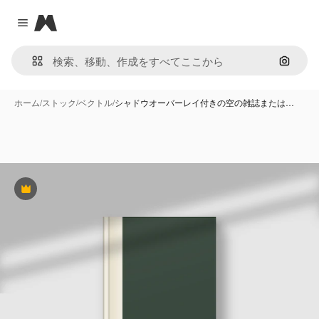
Magnific
Close menu
画像で
ホーム
/
ストック
/
ベクトル
/
シャドウオーバーレイ付きの空の雑誌または…
Premium