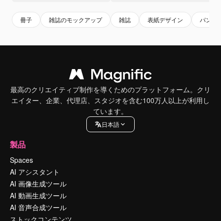
冊子
雑誌のモックアップ
雑誌
表紙デザイン
パンフ
最高のクリエイティブ制作を導くためのプラットフォーム。クリ
エイター、企業、代理店、スタジオを含む100万人以上が利用し
ています。
日本語
製品
Spaces
AI アシスタント
AI 画像生成ツール
AI 動画生成ツール
AI 音声合成ツール
ストックコンテンツ