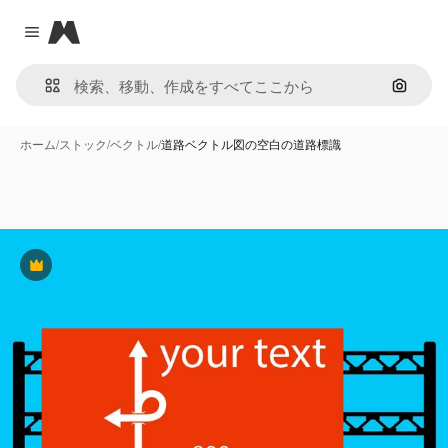
Magnific
Close menu
画像で
ホーム
/
ストック
/
ベクトル
/
道路ベクトル図の空白の道路標識
Premium