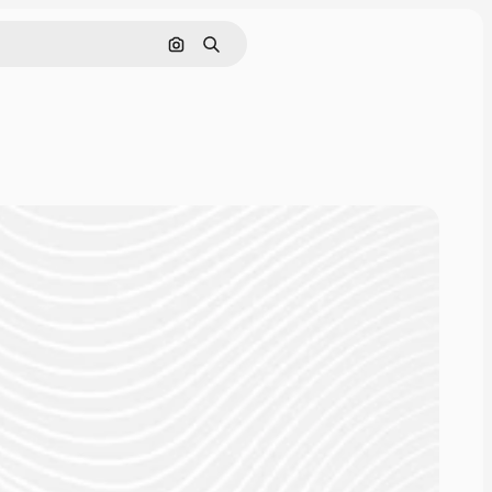
画像で検索
検索