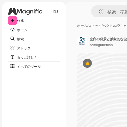
作成
ホーム
/
ストック
/
ベクトル
/
空白
ホーム
検索
空白の背景と抽象的な波
semogaberkah
ストック
もっと詳しく
Premium
すべてのツール