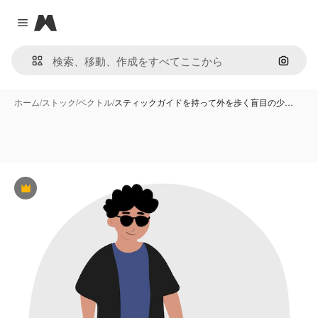
Magnific
Close menu
画像で
ホーム
/
ストック
/
ベクトル
/
スティックガイドを持って外を歩く盲目の少…
Premium