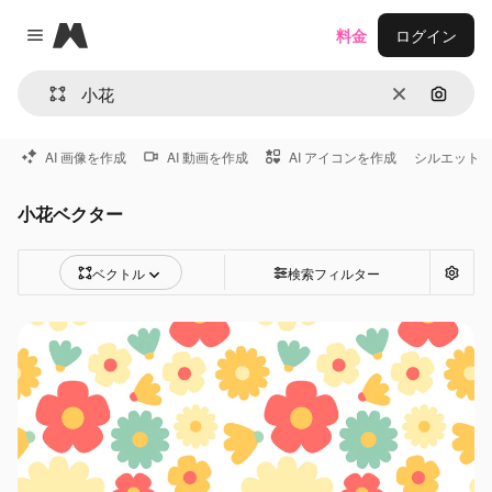
Magnific
料金
ログイン
Close menu
消去
画像で
AI 画像を作成
AI 動画を作成
AI アイコンを作成
シルエット
小花ベクター
ベクトル
検索フィルター