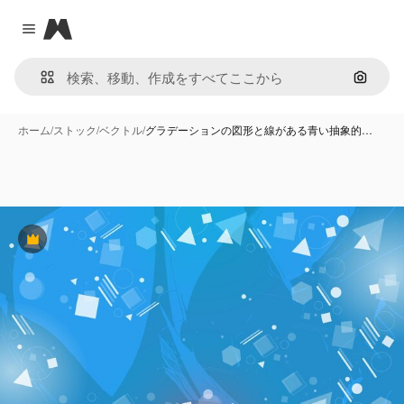
Magnific
Close menu
画像で
ホーム
/
ストック
/
ベクトル
/
グラデーションの図形と線がある青い抽象的…
Premium