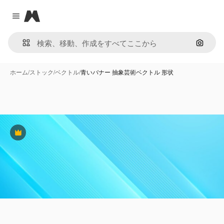
Magnific
Close menu
画像で
ホーム
/
ストック
/
ベクトル
/
青いバナー 抽象芸術ベクトル 形状
Premium