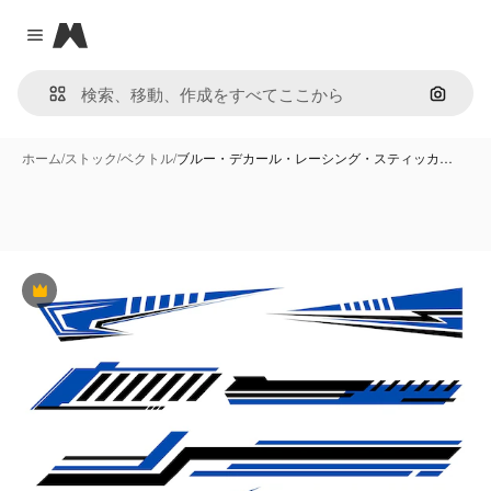
Magnific
Close menu
画像で
ホーム
/
ストック
/
ベクトル
/
ブルー・デカール・レーシング・スティッカ…
Premium