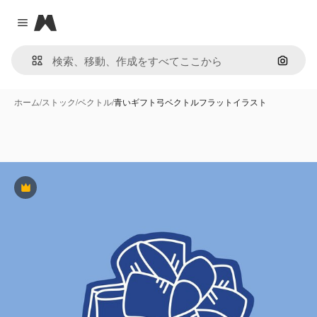
Magnific
Close menu
画像で
ホーム
/
ストック
/
ベクトル
/
青いギフト弓ベクトルフラットイラスト
Premium