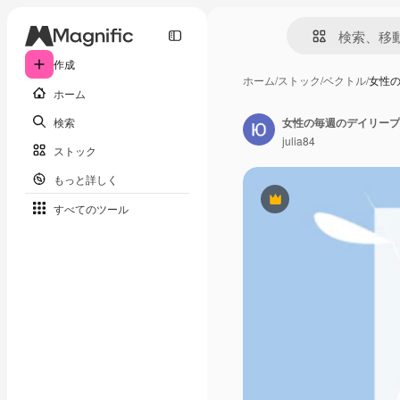
作成
ホーム
/
ストック
/
ベクトル
/
女性
ホーム
検索
女性の毎週のデイリープ
julia84
ストック
もっと詳しく
Premium
すべてのツール