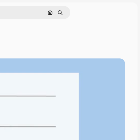
画像で検索
検索