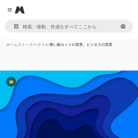
Magnific
Close menu
画像で
ホーム
/
ストック
/
ベクトル
/
青い紙カットの背景。ビジネスの背景
Premium