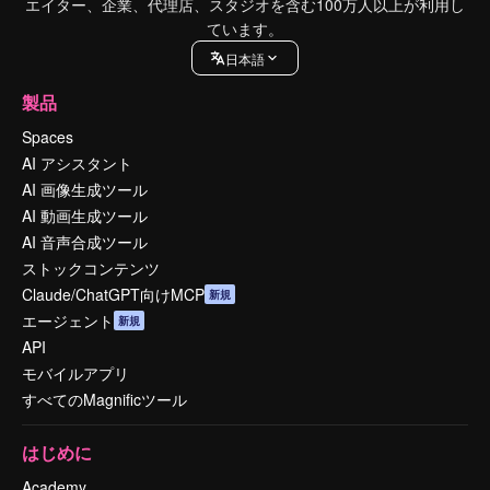
エイター、企業、代理店、スタジオを含む100万人以上が利用し
ています。
日本語
製品
Spaces
AI アシスタント
AI 画像生成ツール
AI 動画生成ツール
AI 音声合成ツール
ストックコンテンツ
Claude/ChatGPT向けMCP
新規
エージェント
新規
API
モバイルアプリ
すべてのMagnificツール
はじめに
Academy