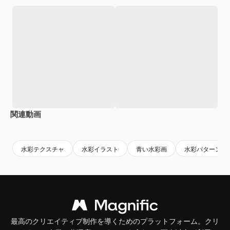
関連動画
Premium
Premium
Premium
Premium
AIによっ
水彩テクスチャ
水彩イラスト
青い水彩画
水彩パターン
最高のクリエイティブ制作を導くためのプラットフォーム。クリ