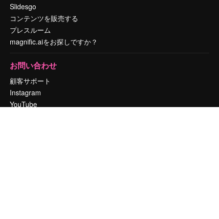
Slidesgo
コンテンツを販売する
プレスルーム
magnific.aiをお探しですか？
お問い合わせ
顧客サポート
Instagram
YouTube
LinkedIn
TikTok
Discord
X
Reddit
Copyright © 2010-
2026
Freepik Company S.L.U.
無断複写・転載を禁じま
す
.