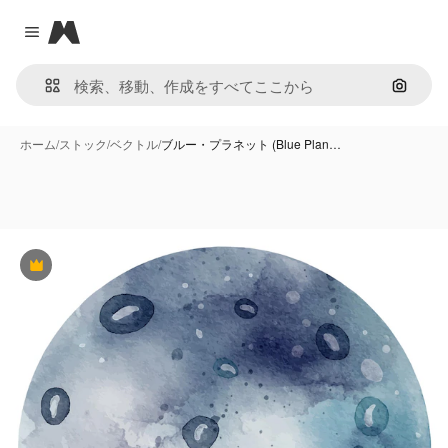
Magnific
Close menu
画像で
ホーム
/
ストック
/
ベクトル
/
ブルー・プラネット (Blue Plan…
Premium