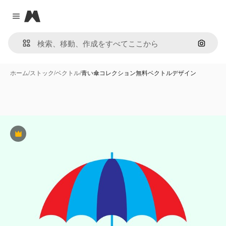
Magnific
Close menu
画像で
ホーム
/
ストック
/
ベクトル
/
青い傘コレクション無料ベクトルデザイン
Premium