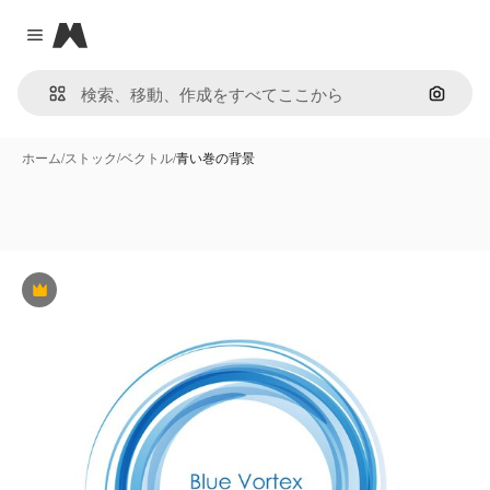
Magnific
Close menu
画像で
ホーム
/
ストック
/
ベクトル
/
青い巻の背景
Premium