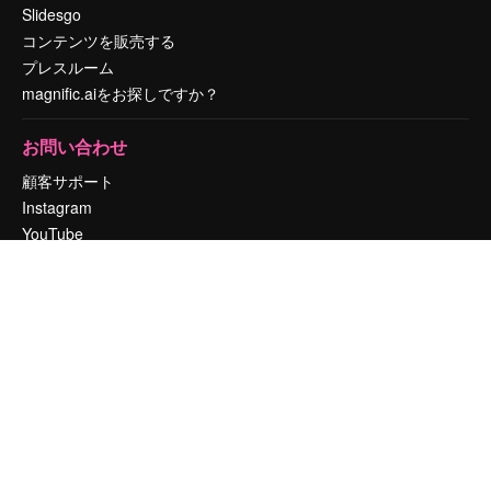
Slidesgo
コンテンツを販売する
プレスルーム
magnific.aiをお探しですか？
お問い合わせ
顧客サポート
Instagram
YouTube
LinkedIn
TikTok
Discord
X
Reddit
Copyright © 2010-
2026
Freepik Company S.L.U.
無断複写・転載を禁じま
す
.