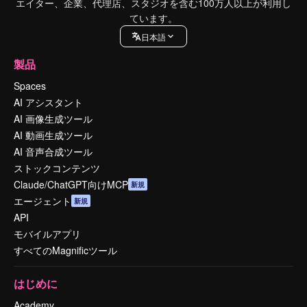
エイター、企業、代理店、スタジオを含む100万人以上が利用し
ています。
日本語
製品
Spaces
AI アシスタント
AI 画像生成ツール
AI 動画生成ツール
AI 音声合成ツール
ストックコンテンツ
Claude/ChatGPT向けMCP
新規
エージェント
新規
API
モバイルアプリ
すべてのMagnificツール
はじめに
Academy