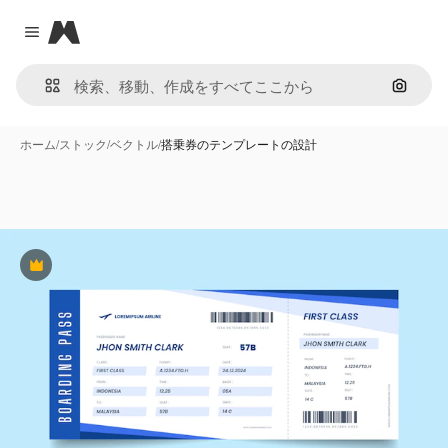
Magnific
Close menu
画像で
ホーム
/
ストック
/
ベクトル
/
搭乗券のテンプレートの設計
Premium