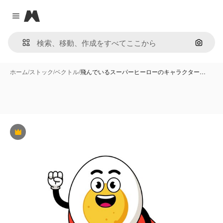
Magnific
Close menu
画像で
ホーム
/
ストック
/
ベクトル
/
飛んでいるスーパーヒーローのキャラクター…
Premium