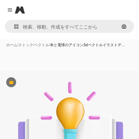
Magnific
Close menu
画像で
ホーム
/
ストック
/
ベクトル
/
本と電球のアイコン3dベクトルイラストデ…
Premium