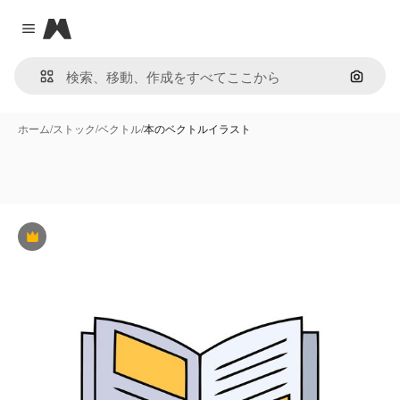
Magnific
Close menu
画像で
ホーム
/
ストック
/
ベクトル
/
本のベクトルイラスト
Premium