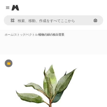
Magnific
Close menu
画像で
ホーム
/
ストック
/
ベクトル
/
植物の緑の枝白背景
Premium