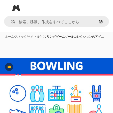
Magnific
Close menu
画像で
ホーム
/
ストック
/
ベクトル
/
ボウリングゲームツールコレクションのアイ…
Premium