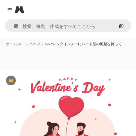
Magnific
Close menu
画像で
ホーム
/
ストック
/
ベクトル
/
バレンタインデーにハート型の風船を持って…
Premium