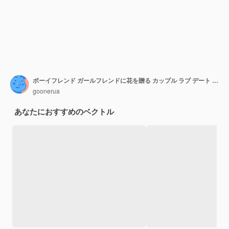
ボーイフレンド ガールフレンドに花を贈る カップル ラブ デート 会う 男 かわいい驚いた女の子にプレゼントの花束を贈る
goonerua
あなたにおすすめのベクトル