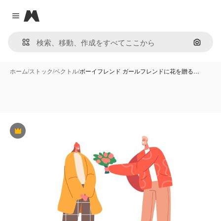
Magnific
Close menu
画像で
ホーム
/
ストック
/
ベクトル
/
ボーイフレンド ガールフレンドに花を贈る…
Premium