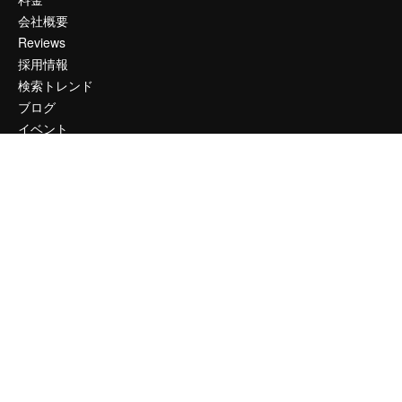
会社概要
Reviews
採用情報
検索トレンド
ブログ
イベント
Slidesgo
コンテンツを販売する
プレスルーム
magnific.aiをお探しですか？
お問い合わせ
顧客サポート
Instagram
YouTube
LinkedIn
TikTok
Discord