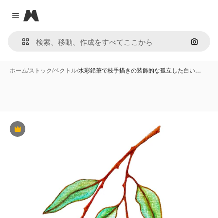
Magnific
Close menu
画像で
ホーム
/
ストック
/
ベクトル
/
水彩鉛筆で枝手描きの装飾的な孤立した白い…
Premium