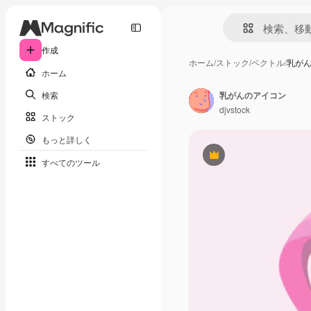
作成
ホーム
/
ストック
/
ベクトル
/
乳が
ホーム
検索
乳がんのアイコン
djvstock
ストック
もっと詳しく
Premium
すべてのツール