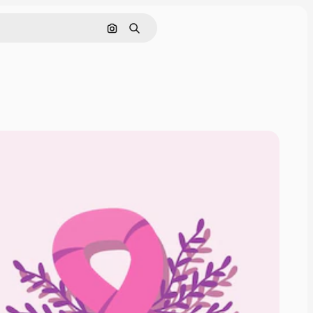
画像で検索
検索