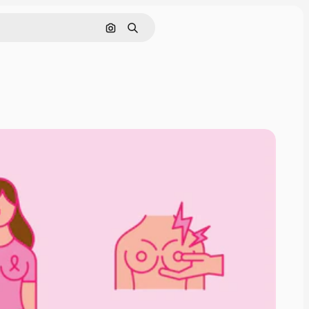
画像で検索
検索