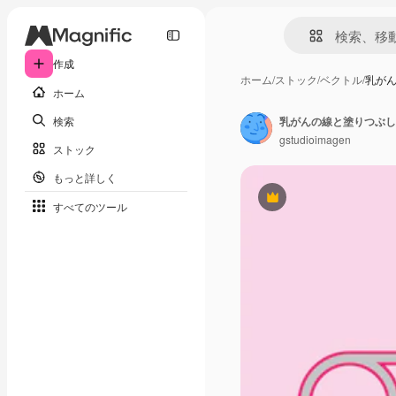
作成
ホーム
/
ストック
/
ベクトル
/
乳が
ホーム
検索
乳がんの線と塗りつぶし
gstudioimagen
ストック
もっと詳しく
Premium
すべてのツール