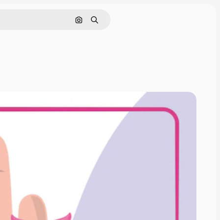
画像で検索
検索