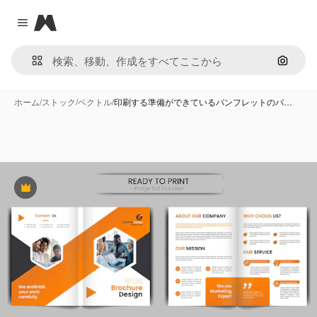
Magnific
Close menu
画像で
ホーム
/
ストック
/
ベクトル
/
印刷する準備ができているパンフレットのパ…
Premium