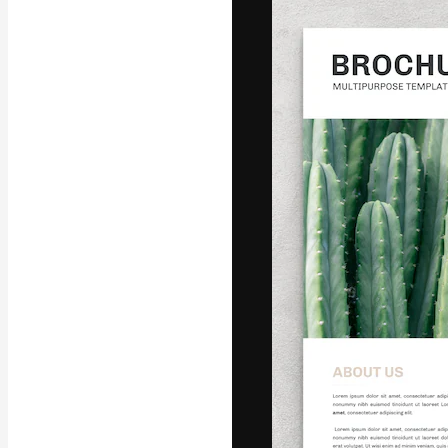
フォント
最高のクリエイ
ットフォーム。
店、スタジオを
います。
日本語
Copyright © 2010-