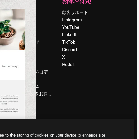
運営
お問い合わせ
料金
顧客サポート
会社概要
Instagram
Reviews
YouTube
採用情報
LinkedIn
検索トレンド
TikTok
ブログ
Discord
イベント
X
Slidesgo
Reddit
コンテンツを販売
する
プレスルーム
magnific.aiをお探し
ですか？
ee to the storing of cookies on your device to enhance site