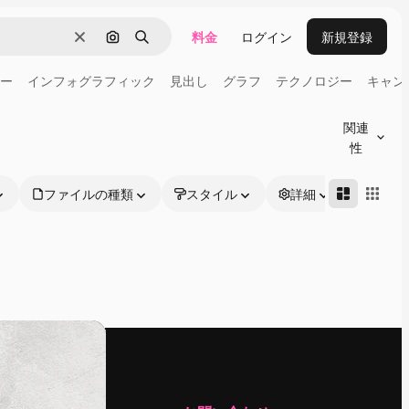
料金
ログイン
新規登録
消去
画像で検索
検索
ー
インフォグラフィック
見出し
グラフ
テクノロジー
キャン
関連
性
ファイルの種類
スタイル
詳細