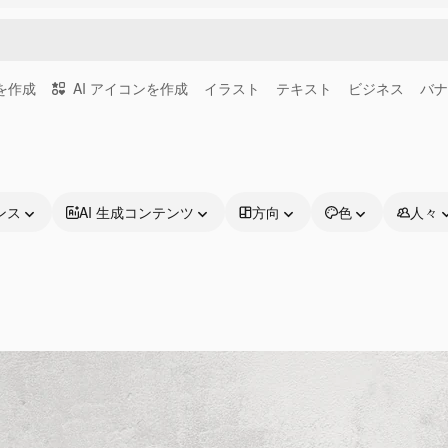
画を作成
AI アイコンを作成
イラスト
テキスト
ビジネス
バナ
ンス
AI 生成コンテンツ
方向
色
人々