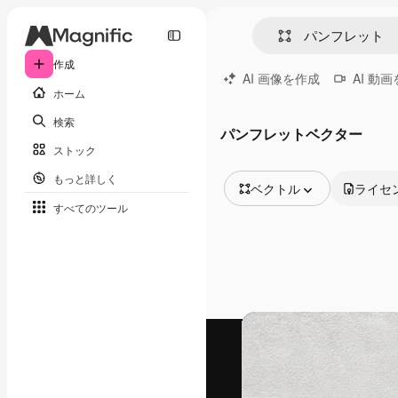
作成
AI 画像を作成
AI 動
ホーム
検索
パンフレットベクター
ストック
もっと詳しく
ベクトル
ライセ
すべてのツール
全ての画像
ベクトル
イラスト
写真
PSD
テンプレート
モックアップ
動画
映像素材
モーショングラフィックス
動画テンプレート
アイコン
3D モデル