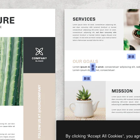
製品
はじめに
ティブ制作を導くためのプラ
Spaces
Academy
クリエイター、企業、代理
AI アシスタント
ドキュメント
含む100万人以上が利用して
AI 画像生成ツール
サポート
AI 動画生成ツール
利用規約
AI 音声合成ツール
プライバシーポリ
シー
ストックコンテン
ツ
オリジナル
新規
Claude/ChatGPT
クッキーポリシー
新
規
向けMCP
トラストセンター
エージェント
アフィリエイト
新規
API
法人向け
モバイルアプリ
すべてのMagnificツ
ール
2026
Freepik Company S.L.U.
無断複写・転載を禁じます
.
By clicking “Accept All Cookies”, you agr