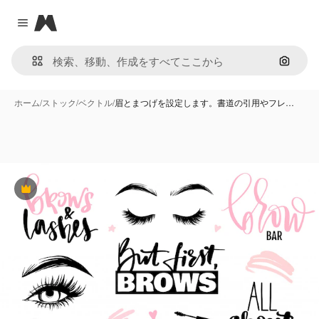
Magnific
Close menu
画像で
ホーム
/
ストック
/
ベクトル
/
眉とまつげを設定します。書道の引用やフレ…
Premium