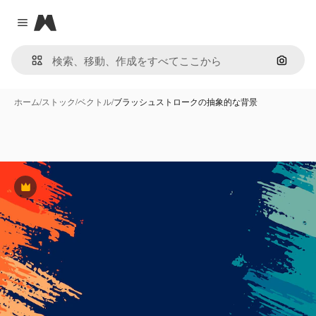
Magnific
Close menu
画像で
ホーム
/
ストック
/
ベクトル
/
ブラッシュストロークの抽象的な背景
Premium