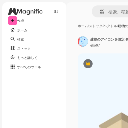
作成
ホーム
/
ストック
/
ベクトル
/
建物の
ホーム
検索
eko07
ストック
もっと詳しく
Premium
すべてのツール