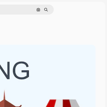
画像で検索
検索