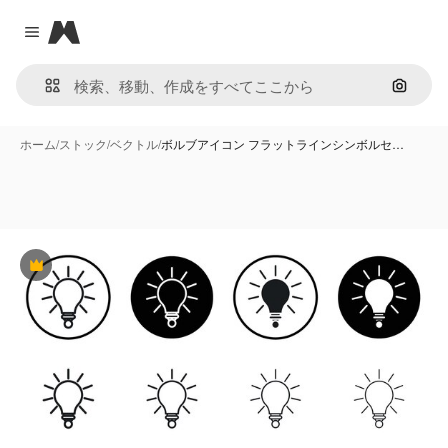
Magnific
Close menu
画像で
ホーム
/
ストック
/
ベクトル
/
ボルブアイコン フラットラインシンボルセ…
Premium