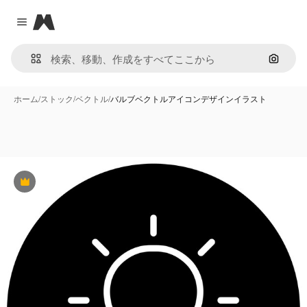
Magnific
Close menu
画像で
ホーム
/
ストック
/
ベクトル
/
バルブベクトルアイコンデザインイラスト
Premium